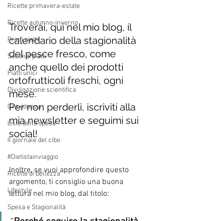
Ricette primavera-estate
Ricette autunno-inverno
Troverai, qui nel mio blog, il 
calendario della stagionalità 
Primi piatti
del pesce fresco, come 
Secondi piatti
anche quello dei prodotti 
Piatti unici
ortofrutticoli freschi, ogni 
Divulgazione scientifica
mese. 
Per non perderli, iscriviti alla 
Gravidanza
mia newsletter e seguimi sui 
Liste della spesa
social!
Il giornale del cibo
#Dietistainviaggio
Inoltre, se vuoi approfondire questo 
Ricette di bellezza
argomento, ti consiglio una buona 
Lifestyle
lettura nel mio blog, dal titolo:   
Spesa e Stagionalità