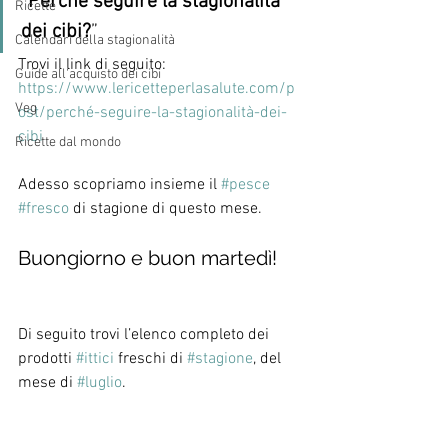
“
Perché seguire la stagionalità 
Ricette
dei cibi?
”
Calendari della stagionalità
Trovi il link di seguito: 
Guide all'acquisto dei cibi
https://www.lericetteperlasalute.com/p
Veg
ost/perché-seguire-la-stagionalità-dei-
cibi
Ricette dal mondo
Adesso scopriamo insieme il 
#pesce
#fresco
 di stagione di questo mese.  
Buongiorno e buon martedì! 
Di seguito trovi l’elenco completo dei 
prodotti 
#ittici
 freschi di 
#stagione
, del 
mese di 
#luglio
. 