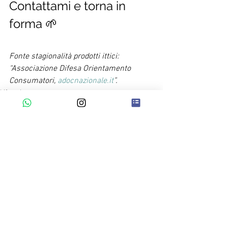
Contattami e torna in 
forma 🌱
Fonte stagionalità prodotti ittici: 
“Associazione Difesa Orientamento 
Consumatori, 
adocnazionale.it
”. 
Lifestyle
Spesa e Stagionalità
Calendari della stagionalità
Mostra tutti
Post recenti