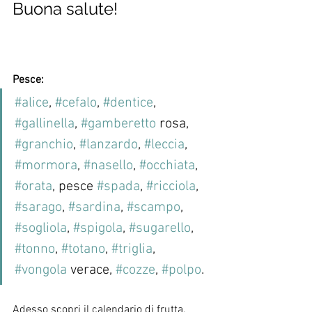
Buona salute!
Pesce:
#alice
, 
#cefalo
, 
#dentice
, 
#gallinella
, 
#gamberetto
 rosa, 
#granchio
, 
#lanzardo
, 
#leccia
, 
#mormora
, 
#nasello
, 
#occhiata
, 
#orata
, pesce 
#spada
, 
#ricciola
, 
#sarago
, 
#sardina
, 
#scampo
, 
#sogliola
, 
#spigola
, 
#sugarello
, 
#tonno
, 
#totano
, 
#triglia
, 
#vongola
 verace, 
#cozze
, 
#polpo
.
Adesso scopri il calendario di frutta, 