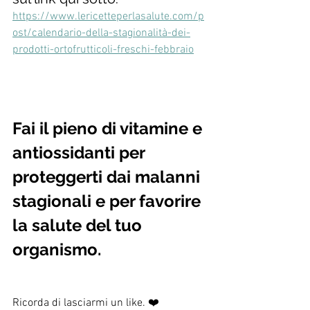
https://www.lericetteperlasalute.com/p
ost/calendario-della-stagionalità-dei-
prodotti-ortofrutticoli-freschi-febbraio
Fai il pieno di vitamine e 
antiossidanti per 
proteggerti dai malanni 
stagionali e per favorire 
la salute del tuo 
organismo.
Ricorda di lasciarmi un like. ❤️ 