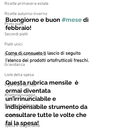
Ricette primavera-estate
Ricette autunno-inverno
Buongiorno e buon 
#mese
 dì 
Primi piatti
febbraio!
Secondi piatti
Piatti unici
Come di consueto ti lascio di seguito 
Divulgazione scientifica
l’elenco dei prodotti ortofrutticoli freschi. 
Gravidanza
Liste della spesa
Questa rubrica mensile  è 
Il giornale del cibo
ormai diventata 
#Dietistainviaggio
un’irrinunciabile e 
Ricette di bellezza
indispensabile strumento da 
consultare tutte le volte che 
Lifestyle
fai la spesa! 
Spesa e Stagionalità