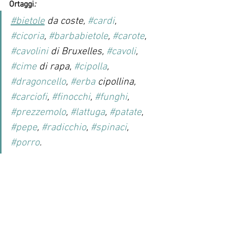
Ortaggi
:
#bietole
 da coste, 
#cardi
, 
#cicoria
, 
#barbabietole
, 
#carote
, 
#cavolini
 di Bruxelles, 
#cavoli
, 
#cime
 di rapa, 
#cipolla
, 
#dragoncello
, 
#erba
 cipollina, 
#carciofi
, 
#finocchi
, 
#funghi
, 
#prezzemolo
, 
#lattuga
, 
#patate
, 
#pepe
, 
#radicchio
, 
#spinaci
, 
#porro
.