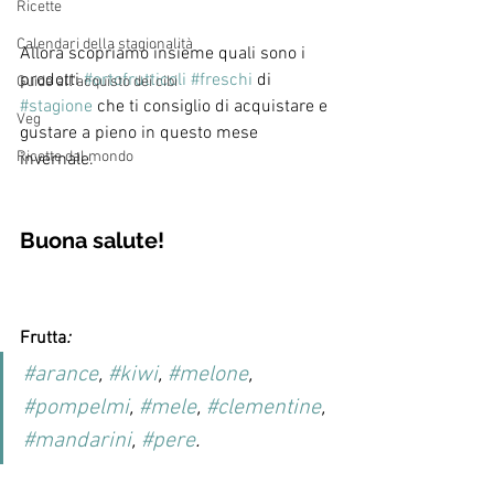
Ricette
Calendari della stagionalità
Allora scopriamo insieme quali sono i 
prodotti 
#ortofrutticoli
#freschi
 di 
Guide all'acquisto dei cibi
#stagione
 che ti consiglio di acquistare e 
Veg
gustare a pieno in questo mese 
Ricette dal mondo
invernale.
Buona salute! 
Frutta
: 
#arance
, 
#kiwi
, 
#melone
, 
#pompelmi
, 
#mele
, 
#clementine
, 
#mandarini
, 
#pere
.