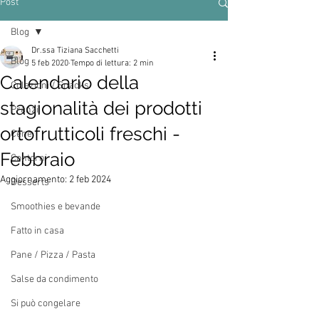
Post
Blog
Dr.ssa Tiziana Sacchetti
Blog
5 feb 2020
Tempo di lettura: 2 min
Calendario della
Colazioni / Snacks
stagionalità dei prodotti
Pranzi
ortofrutticoli freschi -
Cene
Febbraio
Contorni
Aggiornamento:
2 feb 2024
Desserts
Smoothies e bevande
Fatto in casa
Pane / Pizza / Pasta
Salse da condimento
Si può congelare