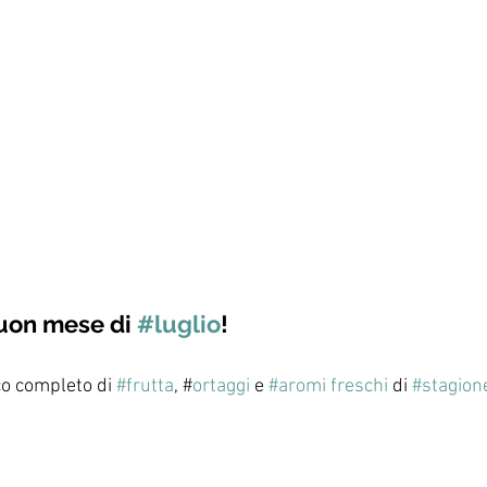
uon mese di 
#luglio
! 
co completo di 
#frutta
, #
ortaggi
 e 
#aromi
freschi
 di 
#stagion