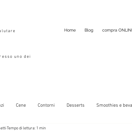
Home
Blog
compra ONLIN
alutare
presso uno dei
zi
Cene
Contorni
Desserts
Smoothies e bev
etti
Tempo di lettura: 1 min
da condimento
Si può congelare
Ricette primavera-esta