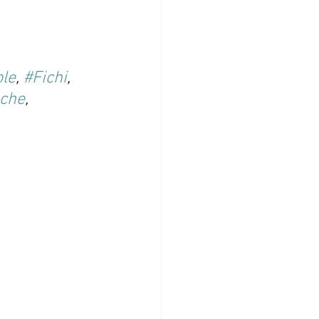
le
, 
#Fichi
, 
che
, 