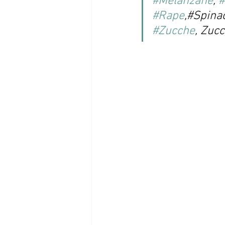
#Melanzane
, 
#
#Rape
,#Spinac
#Zucche
, Zucc