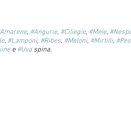
#Amarene
, 
#Angurie
, 
#Ciliegie
, 
#Mele
, 
#Nespo
le
, 
#Lamponi
, 
#Ribes
, 
#Meloni
, 
#Mirtilli
, 
#Pes
ine
 e 
#Uva
 spina.