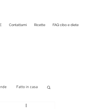
E
Contattami
Ricette
FAQ cibo e diete
ande
Fatto in casa
te