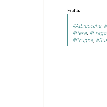
Frutta
: 
#Albicocche
, 
#Pere
, 
#Frago
#Prugne
, 
#Sus