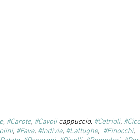
e
, 
#Carote
, 
#Cavoli
 cappuccio, 
#Cetrioli
, 
#Cico
olini
, 
#Fave
, 
#Indivie
, 
#Lattughe
,  
#Finocchi
, 