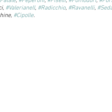
Patate
, 
#Peperoni
, 
#Piselli
, 
#Pomodori
, 
#Por
i, 
#Valerianell
, 
#Radicchio
, 
#Ravanelli
, 
#Sed
hine, 
#Cipolle
.