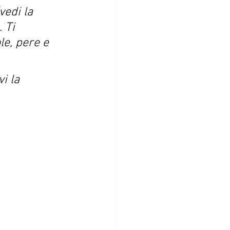
edi la 
 Ti 
le, pere e 
i la 