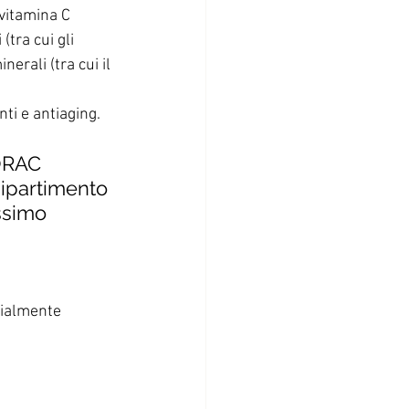
vitamina C 
(tra cui gli 
erali (tra cui il 
ti e antiaging.
 ORAC 
ipartimento 
issimo 
zialmente 