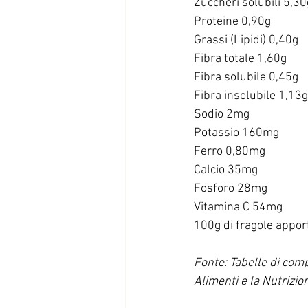
Zuccheri solubili 5,30
Proteine 0,90g
Grassi (Lipidi) 0,40g
Fibra totale 1,60g
Fibra solubile 0,45g
Fibra insolubile 1,13g
Sodio 2mg
Potassio 160mg
Ferro 0,80mg
Calcio 35mg
Fosforo 28mg
Vitamina C 54mg
100g di fragole appor
Fonte: Tabelle di comp
Alimenti e la Nutrizio