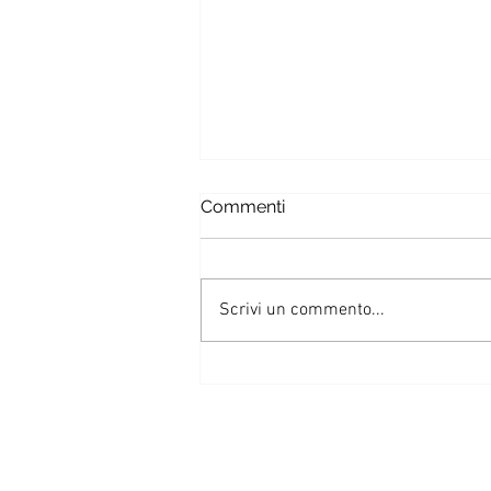
Commenti
Scrivi un commento...
Lista della spesa degli
alimenti freschi - Marzo