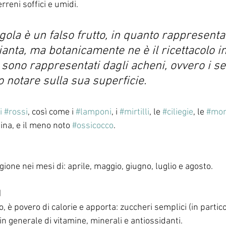
rreni soffici e umidi. 
agola è un falso frutto, in quanto rappresenta
pianta, ma botanicamente ne è il ricettacolo i
i sono rappresentati dagli acheni, ovvero i sem
 notare sulla sua superficie. 
i
#rossi
, così come i 
#lamponi
, i 
#mirtilli
, le 
#ciliegie
, le 
#mo
pina, e il meno noto 
#ossicocco
. 
gione nei mesi di: aprile, maggio, giugno, luglio e agosto.
I
, è povero di calorie e apporta: zuccheri semplici (in partico
 in generale di vitamine, minerali e antiossidanti. 