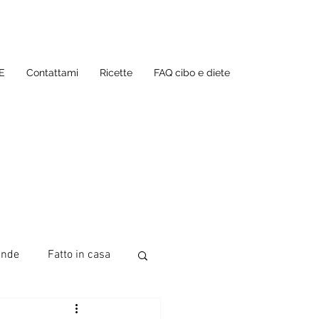
E
Contattami
Ricette
FAQ cibo e diete
ande
Fatto in casa
te