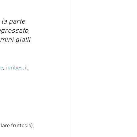
 la parte 
ngrossato, 
ini gialli 
re
, i 
#ribes
, il 
lare fruttosio), 