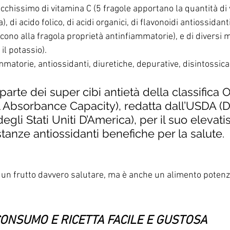
icchissimo di vitamina C (5 fragole apportano la quantità di 
 di acido folico, di acidi organici, di flavonoidi antiossidanti 
ono alla fragola proprietà antinfiammatorie), e di diversi min
il potassio). 
matorie, antiossidanti, diuretiche, depurative, disintossican
 parte dei super cibi antietà della classifica
 Absorbance Capacity), redatta dall’USDA (D
degli Stati Uniti D’America), per il suo elevat
tanze antiossidanti benefiche per la salute.
 un frutto davvero salutare, ma è anche un alimento poten
CONSUMO E RICETTA FACILE E GUSTOSA