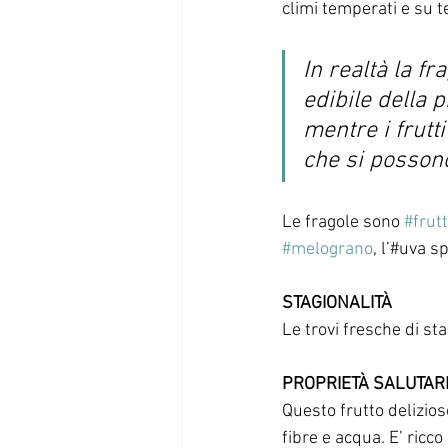
climi temperati e su te
In realtà la fr
edibile della 
mentre i frutt
che si possono
Le fragole sono 
#frutt
#melograno
, l’#uva s
STAGIONALITÀ
Le trovi fresche di sta
PROPRIETÀ SALUTAR
Questo frutto delizioso
fibre e acqua. E’ ricco