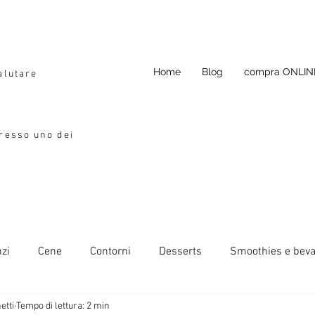
Home
Blog
compra ONLIN
alutare
presso uno dei
zi
Cene
Contorni
Desserts
Smoothies e bev
etti
Tempo di lettura: 2 min
da condimento
Si può congelare
Ricette primavera-esta