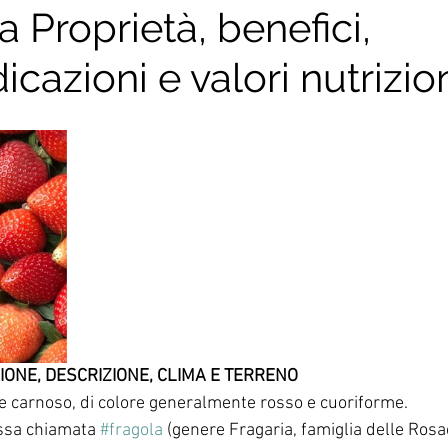
a Proprietà, benefici,
icazioni e valori nutrizio
mi piatti
Secondi piatti
Piatti unici
Divulgazione sc
a
Il giornale del cibo
#Dietistainviaggio
Ricette di 
e
Calendari della stagionalità
Guide all'acquisto dei cibi
ZIONE, DESCRIZIONE, CLIMA E TERRENO
 e carnoso, di colore generalmente rosso e cuoriforme. 
ssa chiamata 
#fragola
 (genere Fragaria, famiglia delle Rosac