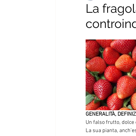
La fragol
controind
Ricette autunno-inverno
Pri
Gravidanza
Liste della spes
Spesa e Stagionalità
Ricett
Ricette dal mondo
GENERALITÀ, DEFINI
Un falso frutto, dolce
La sua pianta, anch’e