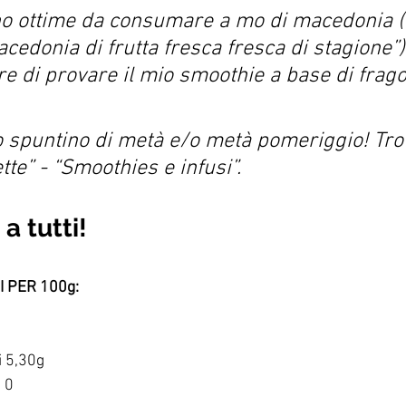
no ottime da consumare a mo di macedonia (v
cedonia di frutta fresca fresca di stagione”).
tre di provare il mio smoothie a base di frago
o spuntino di metà e/o metà pomeriggio! Trov
ette” - “Smoothies e infusi”.
a tutti!
 PER 100g:
i 5,30g
 0