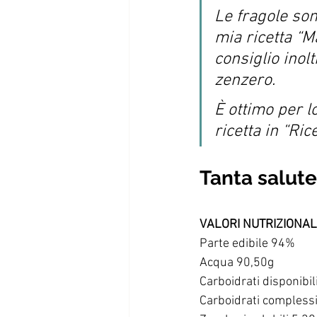
Le fragole so
mia ricetta “Ma
consiglio inol
zenzero.
È ottimo per l
ricetta in “Ric
Tanta salute 
VALORI NUTRIZIONALI
Parte edibile 94%
Acqua 90,50g
Carboidrati disponibil
Carboidrati complessi