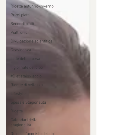
Ricette autunno-inverno
Primi piatti
Secondi piatti
Piatti unici
Divulgazione scientifica
Gravidanza
Liste della spesa
Il giornale del cibo
#Dietistainviaggio
Ricette di bellezza
Lifestyle
Spesa e Stagionalità
Ricette
Calendari della
stagionalità
Guide all'acquisto dei cibi