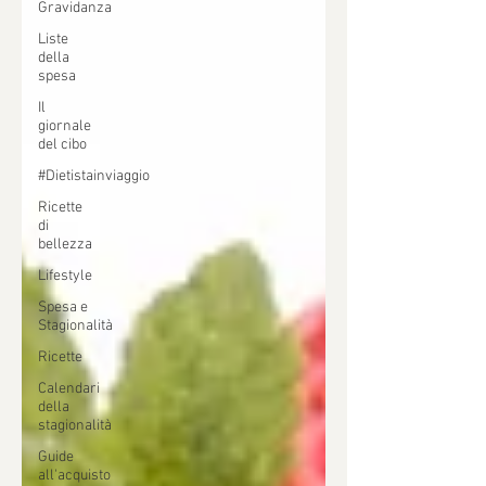
Gravidanza
Liste
della
spesa
Il
giornale
del cibo
#Dietistainviaggio
Ricette
di
bellezza
Lifestyle
Spesa e
Stagionalità
Ricette
Calendari
della
stagionalità
Guide
all'acquisto