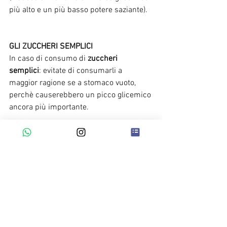
più alto e un più basso potere saziante).
GLI ZUCCHERI SEMPLICI
In caso di consumo di 
zuccheri 
semplici
: evitate di consumarli a 
maggior ragione se a stomaco vuoto, 
perchè causerebbero un picco glicemico 
ancora più importante.
A proposito di 
coca cola e altre bevande 
affini?
La coca cola contiene sia zuccheri che 
caffeina, quindi vi consiglio di evitare di 
consumarla.