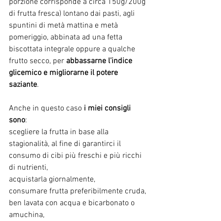
porzione corrisponde a circa 150g/200g 
di frutta fresca) lontano dai pasti, agli 
spuntini di metà mattina e metà 
pomeriggio, abbinata ad una fetta 
biscottata integrale oppure a qualche 
frutto secco, per 
abbassarne l’indice 
glicemico e migliorarne il potere 
saziante
.
Anche in questo caso 
i miei consigli 
sono
:
scegliere la frutta in base alla 
stagionalità, al fine di garantirci il 
consumo di cibi più freschi e più ricchi 
di nutrienti,
acquistarla giornalmente,
consumare frutta preferibilmente cruda, 
ben lavata con acqua e bicarbonato o 
amuchina, 