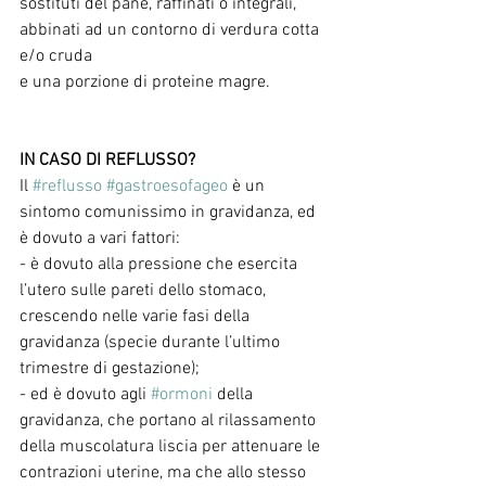
sostituti del pane, raffinati o integrali,
abbinati ad un contorno di verdura cotta 
e/o cruda 
e una porzione di proteine magre.
IN CASO DI REFLUSSO?
Il 
#reflusso
#gastroesofageo
 è un 
sintomo comunissimo in gravidanza, ed 
è dovuto a vari fattori: 
- è dovuto alla pressione che esercita 
l’utero sulle pareti dello stomaco, 
crescendo nelle varie fasi della 
gravidanza (specie durante l’ultimo 
trimestre di gestazione);
- ed è dovuto agli 
#ormoni
 della 
gravidanza, che portano al rilassamento 
della muscolatura liscia per attenuare le 
contrazioni uterine, ma che allo stesso 