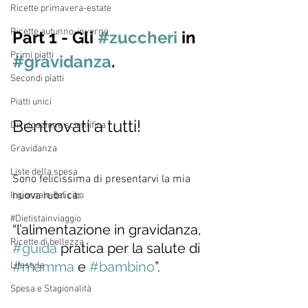
Ricette primavera-estate
Ricette autunno-inverno
Part 1 - Gli 
#zuccheri
 in 
Primi piatti
#gravidanza
.
Secondi piatti
Piatti unici
Bentrovati a tutti! 
Divulgazione scientifica
Gravidanza
Liste della spesa
Sono felicissima di presentarvi la mia 
nuova rubrica: 
Il giornale del cibo
#Dietistainviaggio
“l’alimentazione in gravidanza, 
Ricette di bellezza
#guida
 pratica per la salute di 
#mamma
 e 
#bambino
”.
Lifestyle
Spesa e Stagionalità