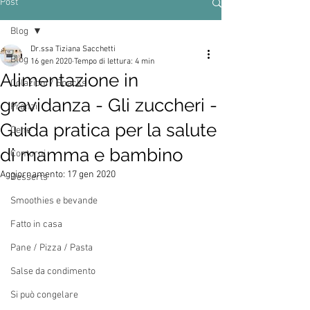
Post
Blog
Dr.ssa Tiziana Sacchetti
Blog
16 gen 2020
Tempo di lettura: 4 min
Alimentazione in
Colazioni / Snacks
gravidanza - Gli zuccheri -
Pranzi
Guida pratica per la salute
Cene
di mamma e bambino
Contorni
Aggiornamento:
17 gen 2020
Desserts
Smoothies e bevande
Fatto in casa
Pane / Pizza / Pasta
Salse da condimento
Si può congelare