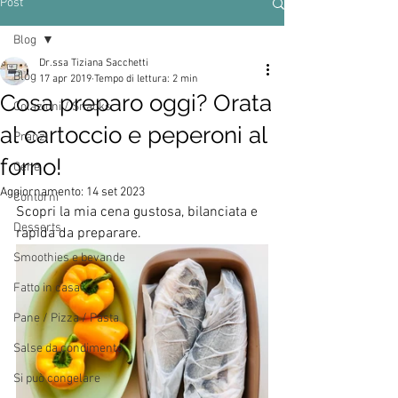
Post
Blog
Dr.ssa Tiziana Sacchetti
Blog
17 apr 2019
Tempo di lettura: 2 min
Cosa preparo oggi? Orata
Colazioni / Snacks
al cartoccio e peperoni al
Pranzi
forno!
Cene
Aggiornamento:
14 set 2023
Contorni
Scopri la mia cena gustosa, bilanciata e 
Desserts
rapida da preparare.
Smoothies e bevande
Fatto in casa
Pane / Pizza / Pasta
Salse da condimento
Si può congelare