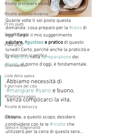
Ricette primavera-estate
Ricette autunno-inverno
Quante volte ti sei posto questa 
Primi piatti
domanda: cosa preparo per la 
#cena
 di 
Secondi piatti
oggi? Segui il mio suggerimento 
salutare, 
#gustoso
 e pratico
 di questo 
Piatti unici
lunedì! Certo, perché anche la praticità e 
Divulgazione scientifica
la 
#rapidità
 nella 
#preparazione
 dei 
#pasti
, al giorno d’oggi, è fondamentale. 
Gravidanza
Liste della spesa
Abbiamo necessità di 
Il giornale del cibo
#mangiare
#sano
 e buono, 
#Dietistainviaggio
senza complicarci la vita. 
Ricette di bellezza
Ebbene, a questo scopo, desidero 
Lifestyle
condividere con te le 
#ricette
 che 
Spesa e Stagionalità
utilizzerò per la cena di questa sera...