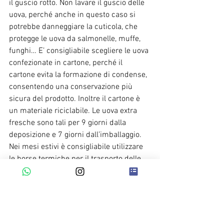
il guscio rotto. Non lavare il guscio delle 
uova, perché anche in questo caso si 
potrebbe danneggiare la cuticola, che 
protegge le uova da salmonelle, muffe, 
funghi… E’ consigliabile scegliere le uova 
confezionate in cartone, perché il 
cartone evita la formazione di condense, 
consentendo una conservazione più 
sicura del prodotto. Inoltre il cartone è 
un materiale riciclabile. Le uova extra 
fresche sono tali per 9 giorni dalla 
deposizione e 7 giorni dall’imballaggio. 
Nei mesi estivi è consigliabile utilizzare 
le borse termiche per il trasporto delle 
uova dal supermercato a casa, evitando 
gli sbalzi termici.
Buona salute a tutti! 