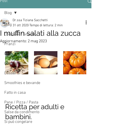
Post
Blog
Dr.ssa Tiziana Sacchetti
Blog
31 ott 2020
Tempo di lettura: 2 min
I muffin salati alla zucca
Colazioni / Snacks
Aggiornamento:
2 mag 2023
Pranzi
Cene
Contorni
Desserts
Smoothies e bevande
Fatto in casa
Pane / Pizza / Pasta
Ricetta per adulti e 
Salse da condimento
bambini.
Si può congelare