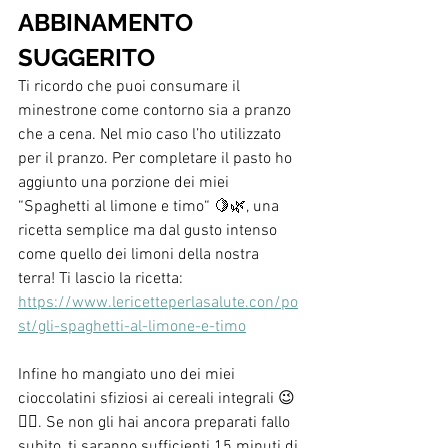
ABBINAMENTO 
SUGGERITO
Ti ricordo che puoi consumare il 
minestrone come contorno sia a pranzo 
che a cena. Nel mio caso l’ho utilizzato 
per il pranzo. Per completare il pasto ho 
aggiunto una porzione dei miei 
“Spaghetti al limone e timo“ 🍋🌿, una 
ricetta semplice ma dal gusto intenso 
come quello dei limoni della nostra 
terra! Ti lascio la ricetta:
https://www.lericetteperlasalute.con/po
st/gli-spaghetti-al-limone-e-timo
Infine ho mangiato uno dei miei 
cioccolatini sfiziosi ai cereali integrali 😉
👌🏻. Se non gli hai ancora preparati fallo 
subito, ti saranno sufficienti 15 minuti di 