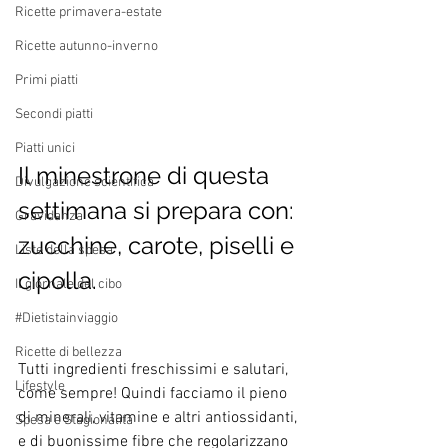
Ricette primavera-estate
Ricette autunno-inverno
Primi piatti
Secondi piatti
Piatti unici
Il minestrone di questa 
Divulgazione scientifica
settimana si prepara con: 
Gravidanza
zucchine, carote, piselli e 
Liste della spesa
cipolla.
Il giornale del cibo
#Dietistainviaggio
Ricette di bellezza
Tutti ingredienti freschissimi e salutari, 
Lifestyle
come sempre! Quindi facciamo il pieno 
di minerali, vitamine e altri antiossidanti, 
Spesa e Stagionalità
e di buonissime fibre che regolarizzano 