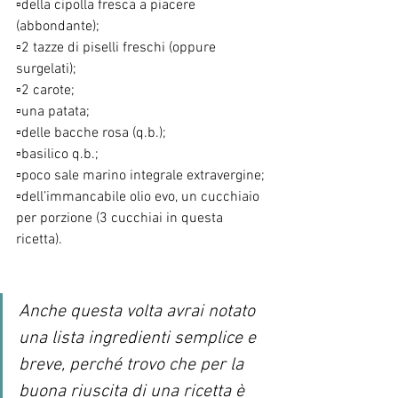
▫️della cipolla fresca a piacere 
(abbondante);
▫️2 tazze di piselli freschi (oppure 
surgelati);
▫️2 carote;
▫️una patata;
▫️delle bacche rosa (q.b.);
▫️basilico q.b.;
▫️poco sale marino integrale extravergine;
▫️dell’immancabile olio evo, un cucchiaio 
per porzione (3 cucchiai in questa 
ricetta).
Anche questa volta avrai notato 
una lista ingredienti semplice e 
breve, perché trovo che per la 
buona riuscita di una ricetta è 