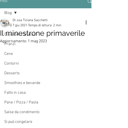
Post
Blog
Dr.ssa Tiziana Sacchetti
Blog
7 giu 2021
Tempo di lettura: 2 min
Il minestrone primaverile
Colazioni / Snacks
Aggiornamento:
1 mag 2023
Pranzi
Cene
Contorni
Desserts
Smoothies e bevande
Fatto in casa
Pane / Pizza / Pasta
Salse da condimento
Si può congelare