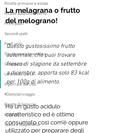
Ricette primavera-estate
La melagrana o frutto 
Ricette autunno-inverno
del melograno!
Primi piatti
Secondi piatti
Piatti unici
Questo gustosissimo frutto 
autunnale, che puoi trovare 
Divulgazione scientifica
fresco di stagione da settembre 
Gravidanza
a dicembre, apporta solo 83 kcal 
Liste della spesa
per 100g di alimento.
Il giornale del cibo
#Dietistainviaggio
Ricette di bellezza
Ha un gusto acidulo 
caratteristico ed è ottimo 
Lifestyle
consumato così com’è oppure 
Spesa e Stagionalità
utilizzato per preparare degli 