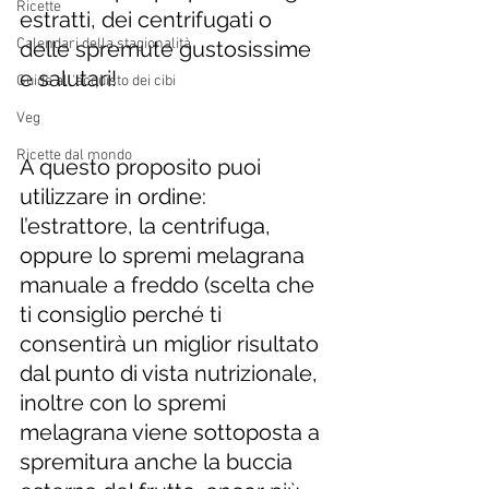
Ricette
estratti, dei centrifugati o 
Calendari della stagionalità
delle spremute gustosissime 
e salutari! 
Guide all'acquisto dei cibi
Veg
Ricette dal mondo
A questo proposito puoi 
utilizzare in ordine: 
l’estrattore, la centrifuga,  
oppure lo spremi melagrana 
manuale a freddo (scelta che 
ti consiglio perché ti 
consentirà un miglior risultato 
dal punto di vista nutrizionale, 
inoltre con lo spremi 
melagrana viene sottoposta a 
spremitura anche la buccia 