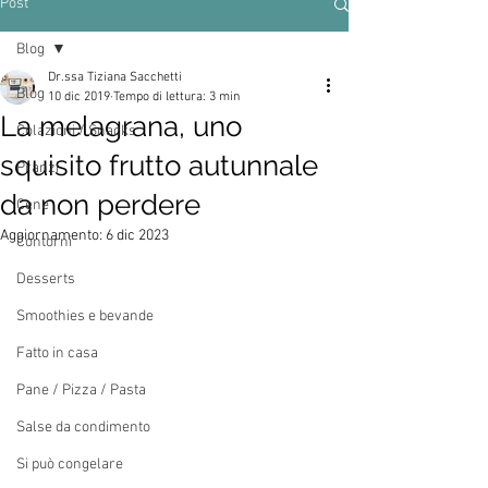
Post
Blog
Dr.ssa Tiziana Sacchetti
Blog
10 dic 2019
Tempo di lettura: 3 min
La melagrana, uno
Colazioni / Snacks
squisito frutto autunnale
Pranzi
da non perdere
Cene
Aggiornamento:
6 dic 2023
Contorni
Desserts
Smoothies e bevande
Fatto in casa
Pane / Pizza / Pasta
Salse da condimento
Si può congelare