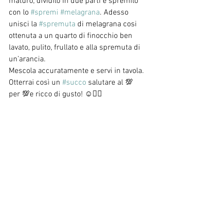
maturo, dividilo in due parti e spremilo 
con lo 
#spremi
#melagrana
. Adesso 
unisci la 
#spremuta
 di melagrana cosi 
ottenuta a un quarto di finocchio ben 
lavato, pulito, frullato e alla spremuta di 
un’arancia. 
Mescola accuratamente e servi in tavola.
Otterrai così un 
#succo
 salutare al 💯 
per 💯e ricco di gusto! ☺️👌🏻