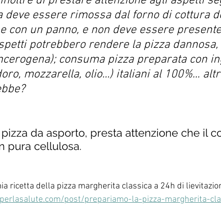
inoltre di prestare attenzione agli aspetti seg
a deve essere rimossa dal forno di cottura de
e con un panno, e non deve essere presente
spetti potrebbero rendere la pizza dannosa, 
ancerogena); consuma pizza preparata con in
ro, mozzarella, olio...) italiani al 100%... alt
ebbe?
i pizza da asporto, presta attenzione che il c
in pura cellulosa.
mia ricetta della pizza margherita classica a 24h di lievitazio
eperlasalute.com/post/prepariamo-la-pizza-margherita-cla