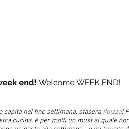
eek end! 
Welcome WEEK END!
capita nel fine settimana, stasera 
#pizza
! P
ostra cucina, è per molti un must al quale non