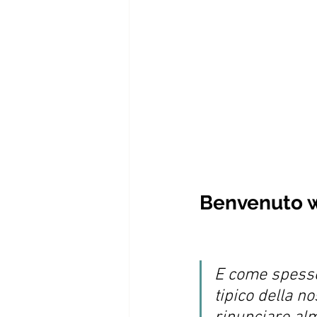
Benvenuto w
E come spesso 
tipico della n