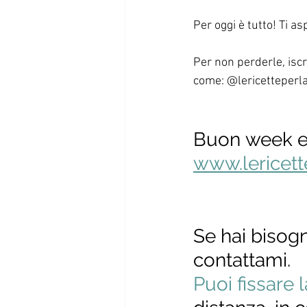
Per oggi è tutto! Ti as
Per non perderle, iscri
come: @lericetteperl
Buon week e
www.lericett
Se hai bisogn
contattami.
Puoi fissare 