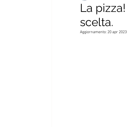
La pizza!
scelta.
Ricette autunno-inverno
Pri
Aggiornamento:
20 apr 2023
Gravidanza
Liste della spes
Spesa e Stagionalità
Ricett
Ricette dal mondo