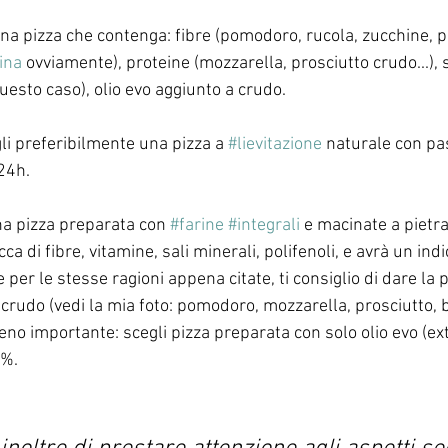
una pizza che contenga: fibre (pomodoro, rucola, zucchine, pe
ina
 ovviamente), proteine (mozzarella, prosciutto crudo...), 
 questo caso), olio evo aggiunto a crudo.
gli preferibilmente una pizza a 
#lievitazione
 naturale con pa
24h.
na pizza preparata con 
#farine
#integrali
 e macinate a pietra
ca di fibre, vitamine, sali minerali, polifenoli, e avrà un ind
 per le stesse ragioni appena citate, ti consiglio di dare la 
rudo (vedi la mia foto: pomodoro, mozzarella, prosciutto, basi
no importante: scegli pizza preparata con solo olio evo (ex
0%.