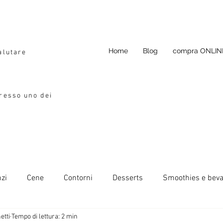
Home
Blog
compra ONLIN
alutare
presso uno dei
zi
Cene
Contorni
Desserts
Smoothies e bev
etti
Tempo di lettura: 2 min
da condimento
Si può congelare
Ricette primavera-esta