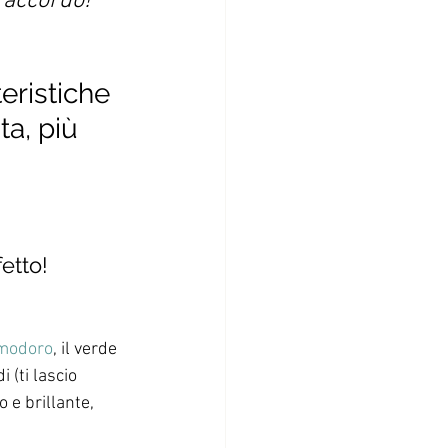
’accordo! 
eristiche 
ta, più 
etto!
modoro
, il verde 
i (ti lascio 
 e brillante, 