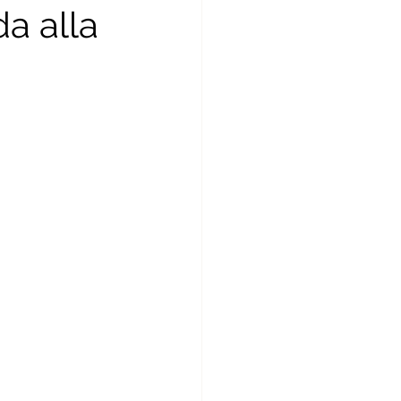
da alla
ientifica
bellezza
Lifestyle
Veg