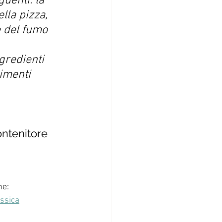
uenti: la 
lla pizza, 
 del fumo 
gredienti 
rimenti 
ontenitore 
ne:
ssica