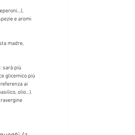
peroni...), 
spezie e aromi 
sta madre, 
: sarà più 
ice glicemico più 
preferenza ai 
lico, olio...). 
travergine 