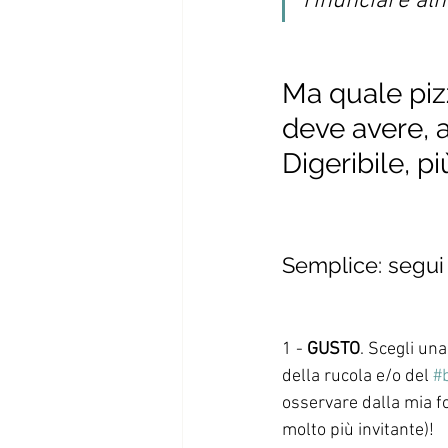
rinunciare alm
Ma quale pizz
deve avere, a
Digeribile, p
Semplice: segui 
1 - 
GUSTO
. Scegli una
della rucola e/o del 
#b
osservare dalla mia fo
molto più invitante)!