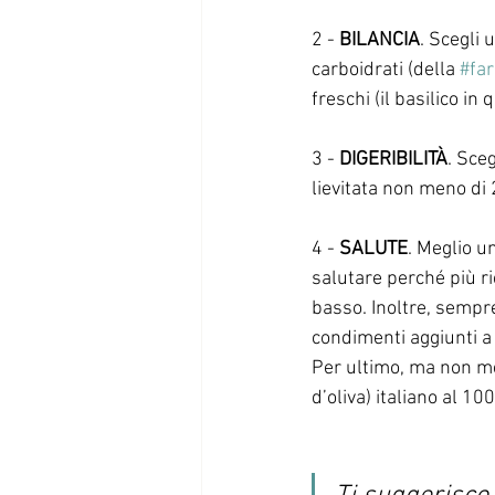
2 - 
BILANCIA
. Scegli 
carboidrati (della 
#far
freschi (il basilico in
3 - 
DIGERIBILITÀ
. Sce
lievitata non meno di 
4 - 
SALUTE
. Meglio u
salutare perché più ric
basso. Inoltre, sempre
condimenti aggiunti a c
Per ultimo, ma non me
d’oliva) italiano al 10