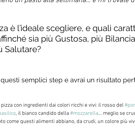
eno un pasto alla settimana... e mi trovate d
a è l’ideale scegliere, e quali caratt
ffinché sia più Gustosa, più Bilancia
iù Salutare?
questi semplici step e avrai un risultato perf
 pizza con ingredienti dai colori ricchi e vivi: il rosso del 
#po
asilico
, il bianco candido della 
#mozzarella
... meglio se crud
to come questi alimenti abbiano, da crudi, un colore più vivo