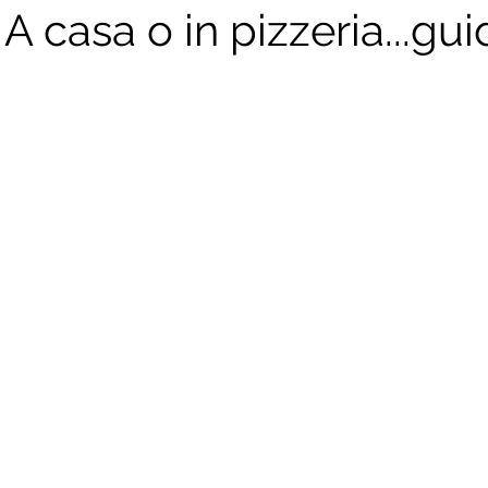
 A casa o in pizzeria...gui
mi piatti
Secondi piatti
Piatti unici
Divulgazione sc
a
Il giornale del cibo
#Dietistainviaggio
Ricette di 
e
Calendari della stagionalità
Guide all'acquisto dei cibi