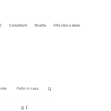
E
Contattami
Ricette
FAQ cibo e diete
ande
Fatto in casa
te