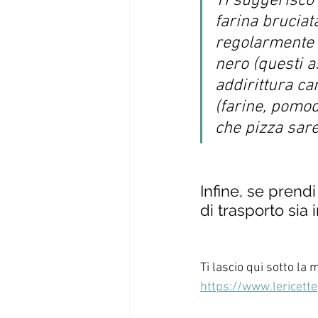
Ti suggerisco 
farina bruciat
regolarmente 
nero (questi a
addirittura c
(farine, pomodo
che pizza sar
Infine, se prend
di trasporto sia 
Ti lascio qui sotto la 
https://www.lericett