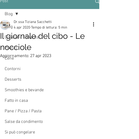
Post
Blog
Dr.ssa Tiziana Sacchetti
Blog
4 apr 2020
Tempo di lettura: 5 min
Il giornale del cibo - Le
Colazioni / Snacks
nocciole
Pranzi
Aggiornamento:
27 apr 2023
Cene
Contorni
Desserts
Smoothies e bevande
Fatto in casa
Pane / Pizza / Pasta
Salse da condimento
Si può congelare