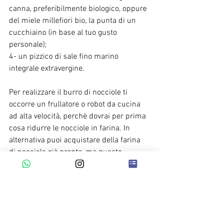
canna, preferibilmente biologico, oppure 
del miele millefiori bio, la punta di un 
cucchiaino (in base al tuo gusto 
personale);
4- un pizzico di sale fino marino 
integrale extravergine.
Per realizzare il burro di nocciole ti 
occorre un frullatore o robot da cucina 
ad alta velocità, perchè dovrai per prima 
cosa ridurre le nocciole in farina. In 
alternativa puoi acquistare della farina 
di nocciole già pronta, ma questo 
elettrodomestico ti servirà in ogni caso.
PROCEDIMENTO