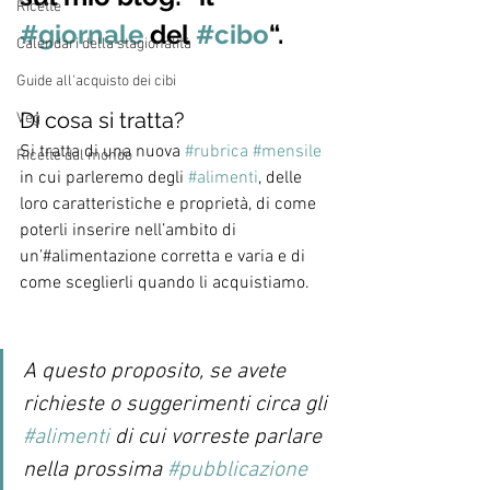
Ricette
#giornale
 del 
#cibo
“.
Calendari della stagionalità
Guide all'acquisto dei cibi
Di cosa si tratta?
Veg
Si tratta di una nuova 
#rubrica
#mensile
Ricette dal mondo
in cui parleremo degli 
#alimenti
, delle 
loro caratteristiche e proprietà, di come 
poterli inserire nell’ambito di 
un’#alimentazione corretta e varia e di 
come sceglierli quando li acquistiamo.
A questo proposito, se avete 
richieste o suggerimenti circa gli 
#alimenti
 di cui vorreste parlare 
nella prossima 
#pubblicazione