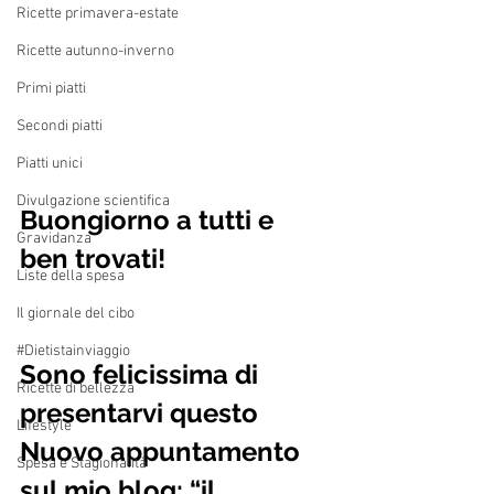
Ricette primavera-estate
Ricette autunno-inverno
Primi piatti
Secondi piatti
Piatti unici
Divulgazione scientifica
Buongiorno a tutti e 
Gravidanza
ben trovati!   
Liste della spesa
Il giornale del cibo
#Dietistainviaggio
Sono felicissima di 
Ricette di bellezza
presentarvi questo 
Lifestyle
Nuovo appuntamento 
Spesa e Stagionalità
sul mio blog: “il 