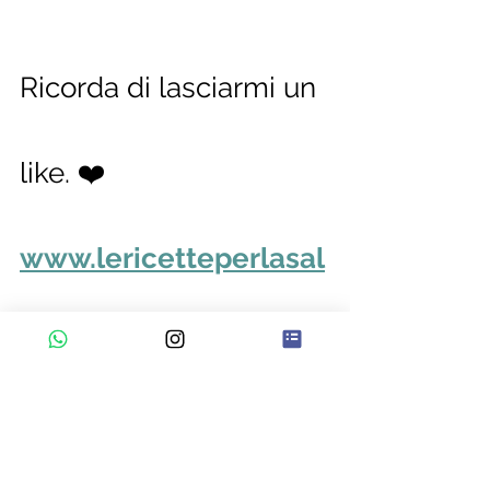
Ricorda di lasciarmi un 
like. ❤️ 
www.lericetteperlasal
ute.com
Dott.ssa Tiziana Sacchetti 