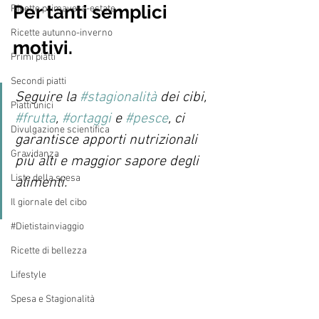
Per tanti semplici 
Ricette primavera-estate
Ricette autunno-inverno
motivi. 
Primi piatti
Secondi piatti
Seguire la 
#stagionalità
 dei cibi, 
Piatti unici
#frutta
, 
#ortaggi
 e 
#pesce
, ci 
Divulgazione scientifica
garantisce apporti nutrizionali 
Gravidanza
più alti e maggior sapore degli 
Liste della spesa
alimenti. 
Il giornale del cibo
#Dietistainviaggio
Ricette di bellezza
Lifestyle
Spesa e Stagionalità