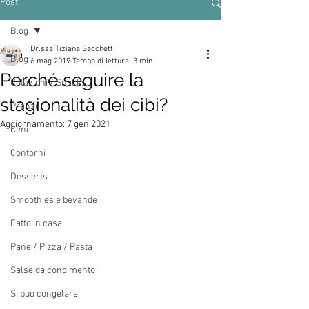
Post
Blog
Dr.ssa Tiziana Sacchetti
Blog
6 mag 2019
Tempo di lettura: 3 min
Perché seguire la
Colazioni / Snacks
stagionalità dei cibi?
Pranzi
Aggiornamento:
7 gen 2021
Cene
Contorni
Desserts
Smoothies e bevande
Fatto in casa
Pane / Pizza / Pasta
Salse da condimento
Si può congelare