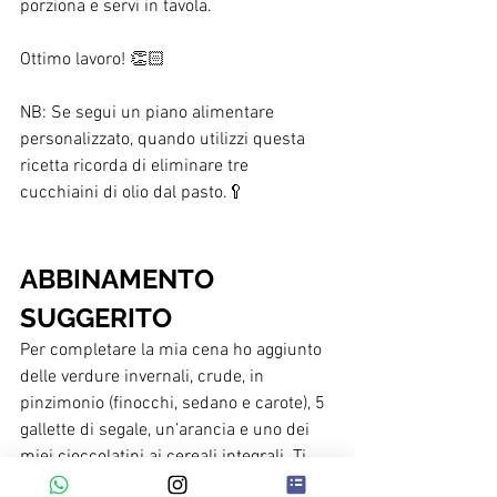
porziona e servi in tavola.
Ottimo lavoro! 👏🏻
NB: Se segui un piano alimentare 
personalizzato, quando utilizzi questa 
ricetta ricorda di eliminare tre 
cucchiaini di olio dal pasto.🥄
ABBINAMENTO 
SUGGERITO
Per completare la mia cena ho aggiunto 
delle verdure invernali, crude, in 
pinzimonio (finocchi, sedano e carote), 5 
gallette di segale, un’arancia e uno dei 
miei cioccolatini ai cereali integrali. Ti 
lascio la ricetta dei cioccolatini qui sotto: