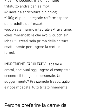
7 per 10 secondi, ma un comune 
tritatutto andrà benissimo);
▫️2 uova da agricoltura biologica;
▫️100g di pane integrale raffermo (peso 
del prodotto da fresco);
▫️poco sale marino integrale extravergine;
▫️dell’immancabile olio evo, 2 cucchiaini 
(che utilizzerai solo prima della cottura, 
esattamente per ungere la carta da 
forno). 
INGREDIENTI FACOLTATIVI:
 spezie e 
aromi, che puoi aggiungere al composto 
secondo il tuo gusto personale. Un 
suggerimento? Prezzemolo fresco, aglio 
e noce moscata, tutti tritato finemente.
Perché preferire la carne da 