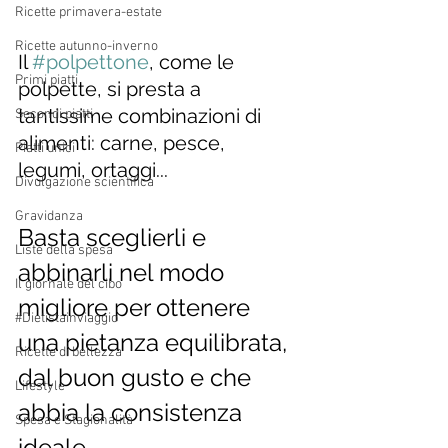
Ricette primavera-estate
Ricette autunno-inverno
Il 
#polpettone
, come le 
Primi piatti
polpette, si presta a 
tantissime combinazioni di 
Secondi piatti
alimenti: carne, pesce, 
Piatti unici
legumi, ortaggi... 
Divulgazione scientifica
Gravidanza
Basta sceglierli e 
Liste della spesa
abbinarli nel modo 
Il giornale del cibo
migliore per ottenere 
#Dietistainviaggio
una pietanza equilibrata, 
Ricette di bellezza
dal buon gusto e che 
Lifestyle
abbia la consistenza 
Spesa e Stagionalità
ideale.