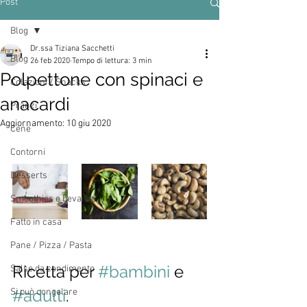
Post
Blog
Dr.ssa Tiziana Sacchetti
Blog
26 feb 2020
Tempo di lettura: 3 min
Polpettone con spinaci e
Colazioni / Snacks
anacardi
Pranzi
Aggiornamento:
10 giu 2020
Cene
Contorni
Desserts
Smoothies e bevande
Fatto in casa
Pane / Pizza / Pasta
Ricetta per 
#bambini
 e 
Salse da condimento
#adulti
. 
Si può congelare