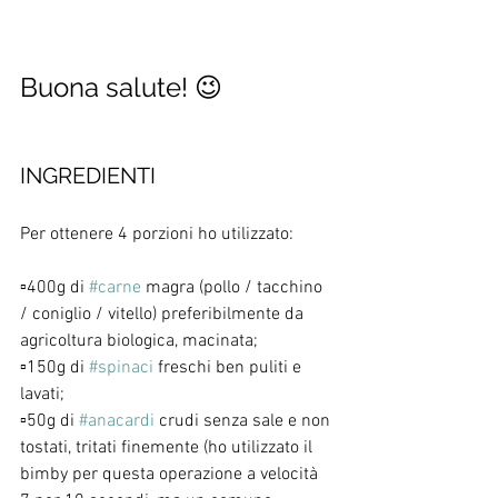
Buona salute! 😉
INGREDIENTI
Per ottenere 4 porzioni ho utilizzato: 
▫️400g di 
#carne
 magra (pollo / tacchino 
/ coniglio / vitello) preferibilmente da 
agricoltura biologica, macinata;
▫️150g di 
#spinaci
 freschi ben puliti e 
lavati;
▫️50g di 
#anacardi
 crudi senza sale e non 
tostati, tritati finemente (ho utilizzato il 
bimby per questa operazione a velocità 