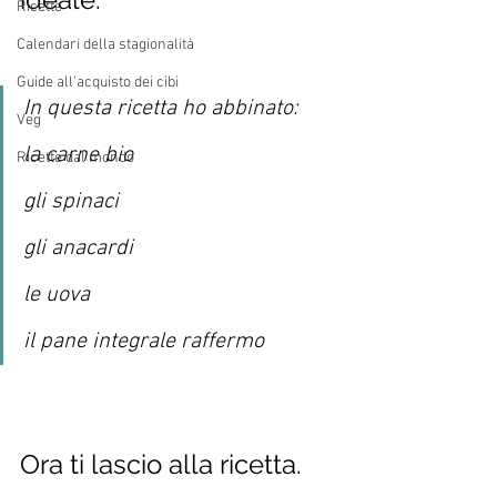
Ricette
Calendari della stagionalità
Guide all'acquisto dei cibi
In questa ricetta ho abbinato:
Veg
la carne bio
Ricette dal mondo
gli spinaci 
gli anacardi
le uova
il pane integrale raffermo
Ora ti lascio alla ricetta.