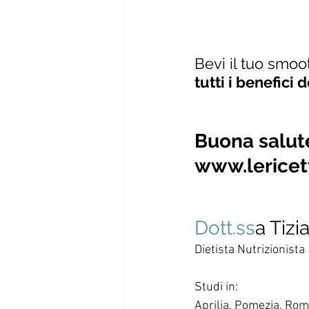
Bevi il tuo smo
tutti i benefici 
Buona salut
www.lericet
Dott.ss
a Tizi
Dietista Nutrizionista
Studi in:
Aprilia, Pomezia, Rom