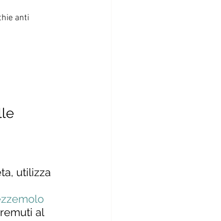
hie anti 
le 
a, utilizza 
ezzemolo
remuti al 