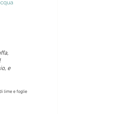
cqua
ffa, 
 
o, e 
i lime e foglie 