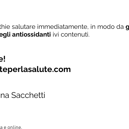
othie salutare immediatamente, in modo da 
g
degli antiossidanti
 ivi contenuti. 
e!
teperlasalute.com
ana Sacchetti
a e online.