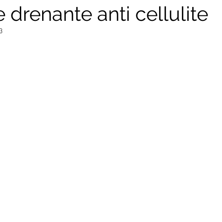
drenante anti cellulite
3
mi piatti
Secondi piatti
Piatti unici
Divulgazione sc
a
Il giornale del cibo
#Dietistainviaggio
Ricette di 
e
Calendari della stagionalità
Guide all'acquisto dei cibi