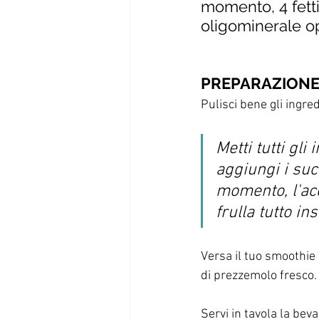
momento, 4 fetti
oligominerale op
PREPARAZION
Pulisci bene gli ingredi
Metti tutti gli 
aggiungi i suc
momento, l'acq
frulla tutto in
Versa il tuo smoothie 
di prezzemolo fresco.
Servi in tavola la b