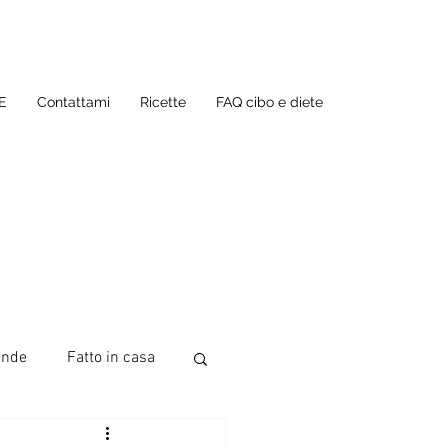
E
Contattami
Ricette
FAQ cibo e diete
ande
Fatto in casa
te