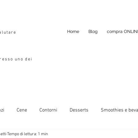
Home
Blog
compra ONLIN
alutare
presso uno dei
zi
Cene
Contorni
Desserts
Smoothies e bev
etti
Tempo di lettura: 1 min
da condimento
Si può congelare
Ricette primavera-esta