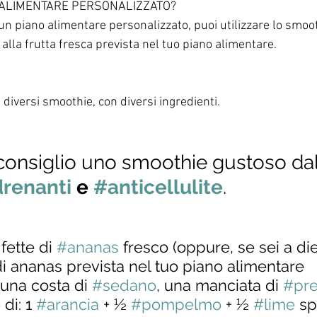
 ALIMENTARE PERSONALIZZATO?
un piano alimentare personalizzato, puoi utilizzare lo smoot
a alla frutta fresca prevista nel tuo piano alimentare.
 diversi smoothie, con diversi ingredienti. 
 consiglio uno smoothie gustoso dal
renanti
 e 
#anticellulite
.
 fette di 
#ananas
 fresco (oppure, se sei a diet
i ananas prevista nel tuo piano alimentare 
 una costa di 
#sedano
, una manciata di 
#pr
o
 di: 1 
#arancia
 + ½ 
#pompelmo
 + ½ 
#lime
 sp