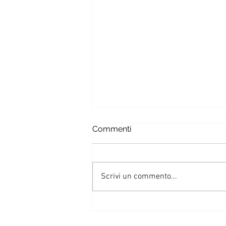
Commenti
Scrivi un commento...
I muffin integrali alle mele
con vaniglia e cannella