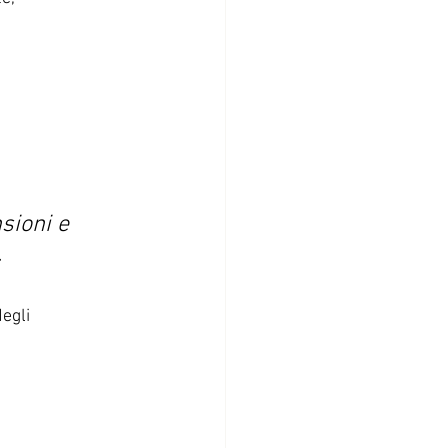
sioni e 
 
egli 