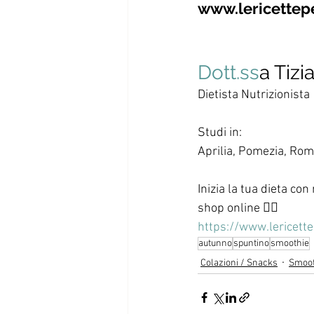
www.lericettep
Dott.ss
a Tizi
Dietista Nutrizionista
Studi in:
Aprilia, Pomezia, Rom
Inizia la tua dieta con
shop online 👇🏻
https://www.lericett
autunno
spuntino
smoothie
Colazioni / Snacks
Smoot