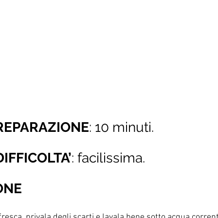
PREPARAZIONE
: 10 minuti.
DIFFICOLTA’
: facilissima.
ONE
fresca, privala degli scarti e lavala bene sotto acqua corrent