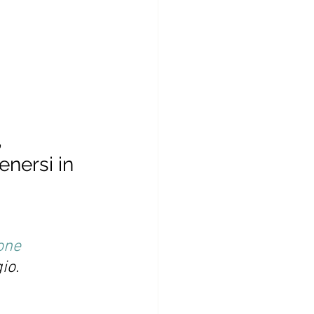
, 
enersi in 
one
io. 