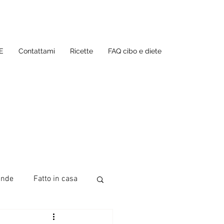
E
Contattami
Ricette
FAQ cibo e diete
ande
Fatto in casa
te