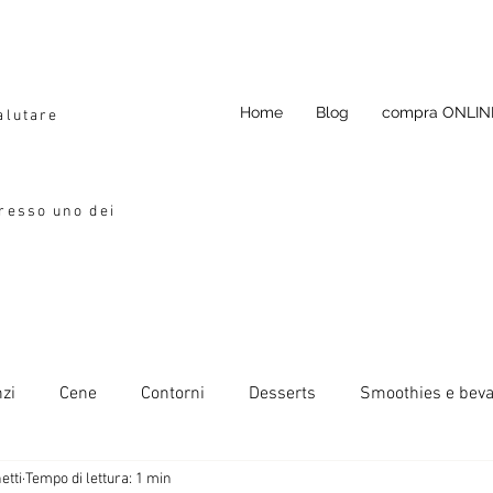
Home
Blog
compra ONLIN
alutare
presso uno dei
zi
Cene
Contorni
Desserts
Smoothies e bev
etti
Tempo di lettura: 1 min
da condimento
Si può congelare
Ricette primavera-esta