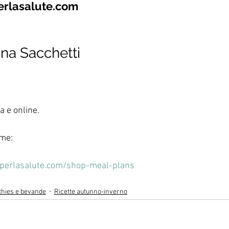
erlasalute.com
ana Sacchetti
a e online.
 me:
eperlasalute.com/shop-meal-plans
hies e bevande
Ricette autunno-inverno