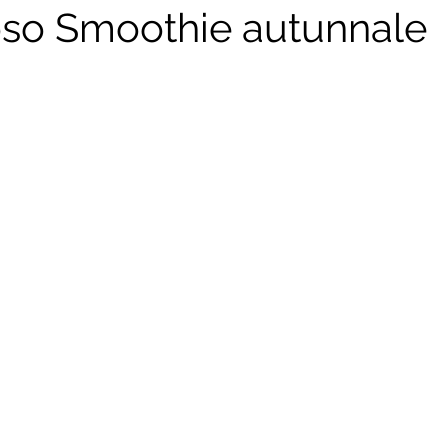
so Smoothie autunnale
mi piatti
Secondi piatti
Piatti unici
Divulgazione sc
a
Il giornale del cibo
#Dietistainviaggio
Ricette di 
e
Calendari della stagionalità
Guide all'acquisto dei cibi