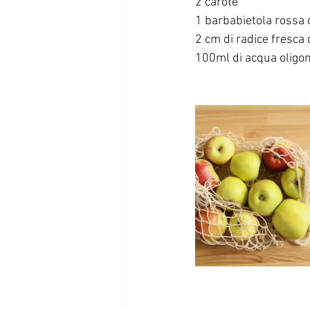
2 carote
1 barbabietola rossa 
2 cm di radice fresca 
100ml di acqua oligo