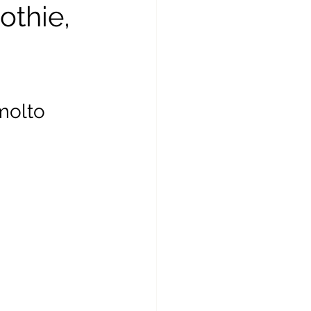
othie, 
molto 