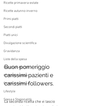
Ricette primavera-estate
Ricette autunno-inverno
Primi piatti
Secondi piatti
Piatti unici
Divulgazione scientifica
Gravidanza
Liste della spesa
Buon pomeriggio 
Il giornale del cibo
carissimi pazienti e 
#Dietistainviaggio
carissimi followers.
Ricette di bellezza
Lifestyle
Spesa e Stagionalità
La seconda ricetta che vi lascio 