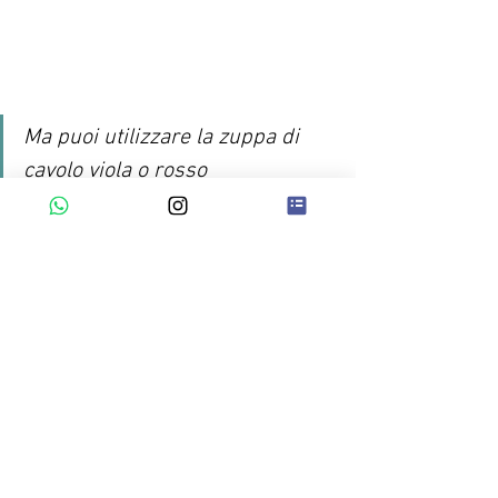
Ma puoi utilizzare la zuppa di 
cavolo viola o rosso 
semplicemente come contorno, 
a pranzo oppure a cena.
Buona appetito!
www.lericetteperlasalute.
com 