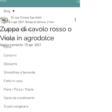
Post
Blog
Dr.ssa Tiziana Sacchetti
Blog
4 apr 2021
Tempo di lettura: 2 min
Zuppa di cavolo rosso o
Colazioni / Snacks
Viola in agrodolce
Pranzi
Aggiornamento:
15 apr 2021
Cene
Contorni
Desserts
Smoothies e bevande
Fatto in casa
Pane / Pizza / Pasta
Salse da condimento
Si può congelare