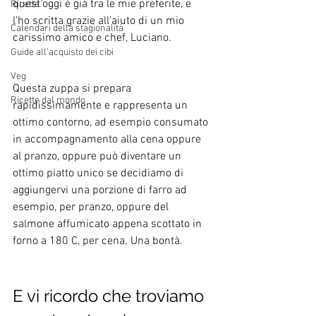
quest’oggi è già tra le mie preferite, e 
Ricette
l’ho scritta grazie all’aiuto di un mio 
Calendari della stagionalità
carissimo amico e chef, Luciano.
Guide all'acquisto dei cibi
Veg
Questa zuppa si prepara 
Ricette dal mondo
rapidissimamente e rappresenta un 
ottimo contorno, ad esempio consumato 
in accompagnamento alla cena oppure 
al pranzo, oppure può diventare un 
ottimo piatto unico se decidiamo di 
aggiungervi una porzione di farro ad 
esempio, per pranzo, oppure del 
salmone affumicato appena scottato in 
forno a 180 C, per cena. Una bontà. 
E vi ricordo che troviamo 