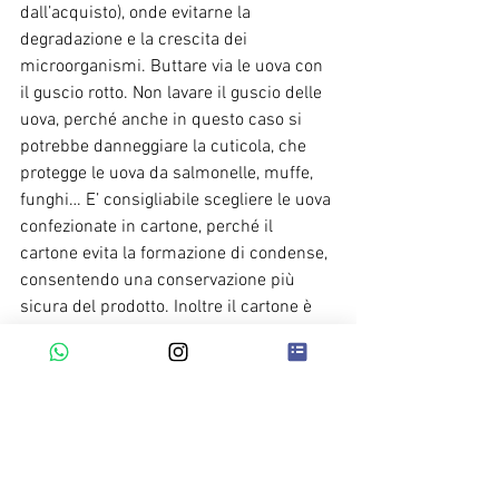
dall’acquisto), onde evitarne la 
degradazione e la crescita dei 
microorganismi. Buttare via le uova con 
il guscio rotto. Non lavare il guscio delle 
uova, perché anche in questo caso si 
potrebbe danneggiare la cuticola, che 
protegge le uova da salmonelle, muffe, 
funghi… E’ consigliabile scegliere le uova 
confezionate in cartone, perché il 
cartone evita la formazione di condense, 
consentendo una conservazione più 
sicura del prodotto. Inoltre il cartone è 
un materiale riciclabile. Le uova extra 
fresche sono tali per 9 giorni dalla 
deposizione e 7 giorni dall’imballaggio. 
Nei mesi estivi è consigliabile utilizzare 
le borse termiche per il trasporto delle 
uova dal supermercato a casa, evitando 
gli sbalzi termici.