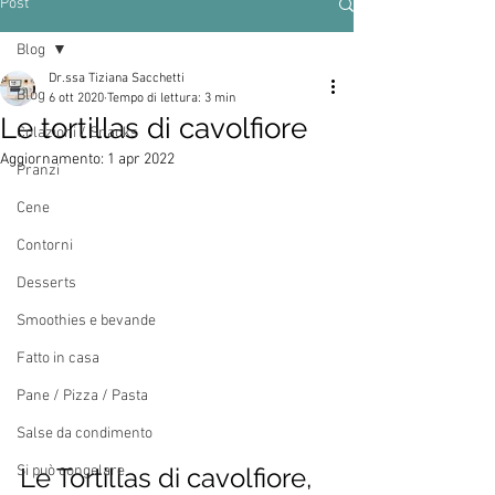
Post
Blog
Dr.ssa Tiziana Sacchetti
Blog
6 ott 2020
Tempo di lettura: 3 min
Le tortillas di cavolfiore
Colazioni / Snacks
Aggiornamento:
1 apr 2022
Pranzi
Cene
Contorni
Desserts
Smoothies e bevande
Fatto in casa
Pane / Pizza / Pasta
Salse da condimento
Si può congelare
Le Tortillas di cavolfiore, 