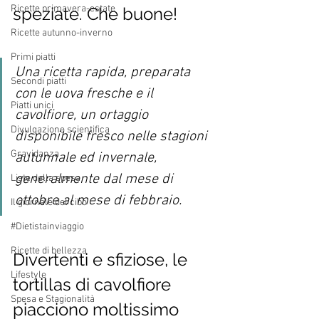
Ricette primavera-estate
speziate.
 Che buone!
Ricette autunno-inverno
Primi piatti
Una ricetta rapida, preparata 
Secondi piatti
con le uova fresche e il 
Piatti unici
cavolfiore, un ortaggio 
Divulgazione scientifica
disponibile fresco nelle stagioni 
Gravidanza
autunnale ed invernale, 
generalmente dal mese di 
Liste della spesa
ottobre al mese di febbraio. 
Il giornale del cibo
#Dietistainviaggio
Ricette di bellezza
Divertenti e sfiziose, le 
Lifestyle
tortillas di cavolfiore 
Spesa e Stagionalità
piacciono moltissimo 