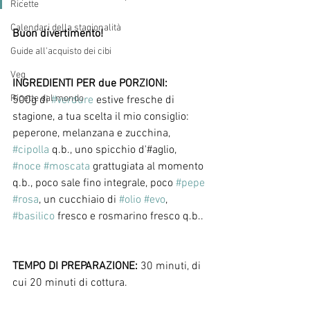
Ricette
Calendari della stagionalità
Buon divertimento!
Guide all'acquisto dei cibi
Veg
INGREDIENTI PER due PORZIONI:
Ricette dal mondo
500g di 
#verdure
 estive fresche di 
stagione, a tua scelta il mio consiglio: 
peperone, melanzana e zucchina, 
#cipolla
 q.b., uno spicchio d'#aglio, 
#noce
#moscata
 grattugiata al momento 
q.b., poco sale fino integrale, poco 
#pepe
#rosa
, un cucchiaio di 
#olio
#evo
, 
#basilico
 fresco e rosmarino fresco q.b..
TEMPO DI PREPARAZIONE: 
30 minuti, di 
cui 20 minuti di cottura.