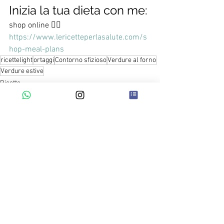
Inizia la tua dieta con me:
shop online 👇🏻
https://www.lericetteperlasalute.com/s
hop-meal-plans
ricettelight
ortaggi
Contorno sfizioso
Verdure al forno
Verdure estive
Ricette
Ricette primavera-estate
Contorni
Mostra tutti
Post recenti