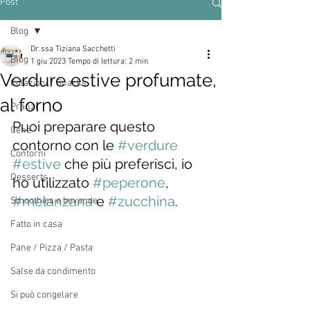
Post
Blog
Dr.ssa Tiziana Sacchetti
Blog
1 giu 2023
Tempo di lettura: 2 min
Verdure estive profumate,
Colazioni / Snacks
al forno
Pranzi
Puoi preparare questo 
Cene
contorno con le 
#verdure
Contorni
#estive
 che più preferisci, io 
Desserts
ho utilizzato 
#peperone
, 
#melanzana
 e 
#zucchina
.
Smoothies e bevande
Fatto in casa
Pane / Pizza / Pasta
Salse da condimento
Si può congelare