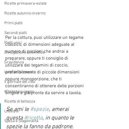
Ricette primavera-estate
Ricette autunno-inverno
Primi piatti
Secondi piatti
Per la cottura, puoi utilizzare un tegame 
Piatti unici
classico, di dimensioni adeguate al 
numero di porzioni che andrai a 
Divulgazione scientifica
preparare, oppure ti consiglio di 
Gravidanza
utilizzare dei tegamini di coccio, 
preferibilmente di piccole dimensioni 
Liste della spesa
oppure monoporzione, che ti 
Il giornale del cibo
consentiranno di ottenere delle porzioni 
#Dietistainviaggio
singole e già pronte da servire a tavola. 
Ricette di bellezza
Se ami le 
#spezie
, amerai 
Lifestyle
questa 
#ricetta
, in quanto le 
Spesa e Stagionalità
spezie la fanno da padrone. 