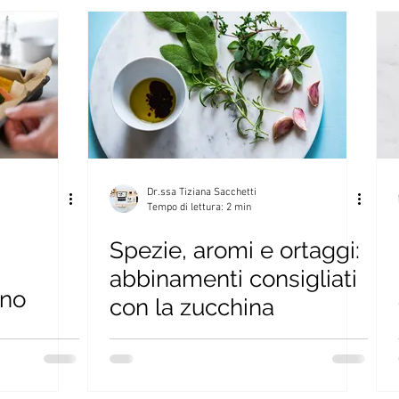
in casa
Pane / Pizza / Pasta
Salse da condimento
imavera-estate
Ricette autunno-inverno
Primi piatti
Divulgazione scientifica
Gravidanza
Liste della spes
Dr.ssa Tiziana Sacchetti
Tempo di lettura: 2 min
Spezie, aromi e ortaggi:
ainviaggio
Ricette di bellezza
Lifestyle
abbinamenti consigliati
rno
con la zucchina
Calendari della stagionalità
Guide all'acquisto dei cibi