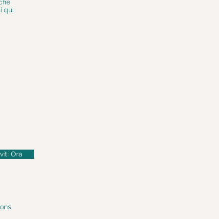
 che
i qui
iviti Ora
ions