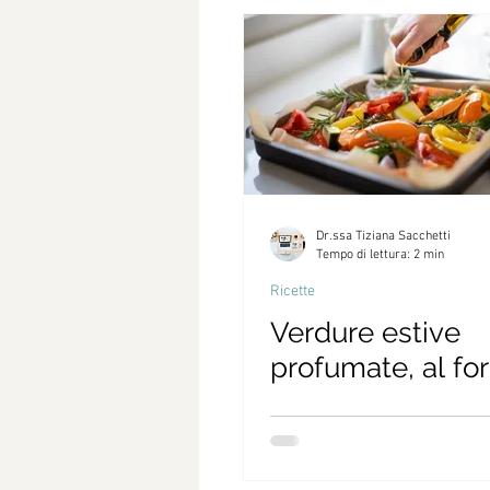
Smoothies e bevande
Fatto 
Si può congelare
Ricette pr
Secondi piatti
Piatti unici
Dr.ssa Tiziana Sacchetti
Tempo di lettura: 2 min
Ricette
Il giornale del cibo
#Dietist
Verdure estive
profumate, al fo
Spesa e Stagionalità
Ricette
Veg
Ricette dal mondo