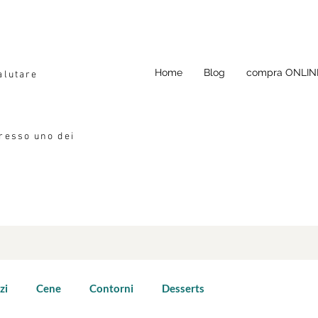
Home
Blog
compra ONLIN
alutare
presso uno dei
zi
Cene
Contorni
Desserts